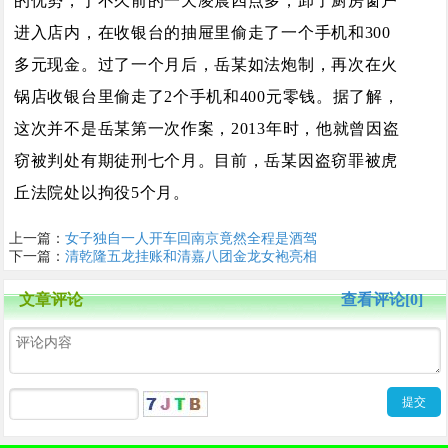
的优势，于不久前的一天凌晨四点多，卸了厨房窗户
进入店内，在收银台的抽屉里偷走了一个手机和300
多元现金。过了一个月后，岳某如法炮制，再次在火
锅店收银台里偷走了2个手机和400元零钱。据了解，
这次并不是岳某第一次作案，2013年时，他就曾因盗
窃被判处有期徒刑七个月。目前，岳某因盗窃罪被虎
丘法院处以拘役5个月。
上一篇：
女子独自一人开车回南京竟然全程是酒驾
下一篇：
清乾隆五龙挂账和清嘉八团金龙女袍亮相
文章评论
查看评论[0]