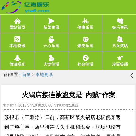
󰄫
󰀦
󰁼
󰃙
网站首页
新闻资讯
健康乐园
娱乐资讯
󰆼
󰀬
󰇴
󰅋
本地资讯
开心乐园
爆笑乐园
男女笑话
󰀽
󰇗
󰂹
󰁟
旅游观光
夫妻笑话
社会笑话
冷语笑话
当前位置：
首页
>
本地资讯
󰊒
火锅店接连被盗竟是“内贼”作案
发表时间:2018/04/19 00:00:00 浏览次数:1833
苏报讯（王雅静）日前，高新区某火锅店老板倪某遇
到了烦心事，店里接连丢失手机和现金，现场也没有