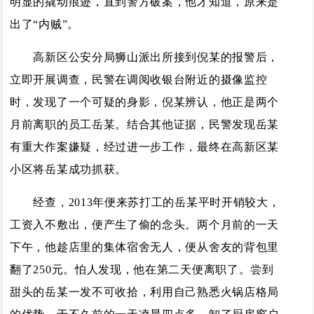
明显的撬动痕迹，直到警方破案，他才知道，原来是
出了“内贼”。
高新区公安分局狮山派出所接到倪某的报警后，
立即开展调查，民警在调阅收银台附近的摄像监控
时，发现了一个可疑的身影，倪某辨认，他正是两个
月前离职的员工岳某。结合其他证据，民警发现岳某
有重大作案嫌疑，经过进一步工作，最终在高新区某
小区将岳某成功抓获。
经查，2013年便来苏打工的岳某平时开销较大，
工资入不敷出，便产生了偷的念头。两个月前的一天
下午，他趁店里的集体宿舍无人，便从舍友的背包里
翻了250元。怕人发现，他在第二天便离职了。尝到
甜头的岳某一发不可收拾，利用自己熟悉火锅店格局